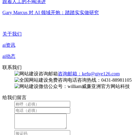
跟着人工的不竭演进
Gary Marcus 对 AI 领域开炮：踏踏实实做研究
关于我们
ai资讯
ai动态
联系我们
咨询邮箱：kefu@qiye126.com
咨询热线：0431-88981105
微信公众号：william威廉亚洲官方网站科技
给我们留言