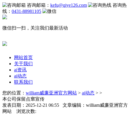
咨询邮箱：
kefu@qiye126.com
咨询热
线：
0431-88981105
微信扫一扫，关注我们最新活动
网站首页
关于我们
ai资讯
ai动态
联系我们
您的位置：
william威廉亚洲官方网站
>
ai动态
> >
本公司保留点窜宣传
发表日期：2025-12-21 06:55 文章编辑：william威廉亚洲官方
网站 浏览次数: