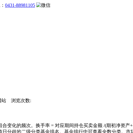
线：
0431-88981105
官方网站 浏览次数:
化的频次。换手率 = 对应期间持仓买卖金额 /(期初净资产
值日分歧的二级分类基金排名。基金排行中可查看全数分类。市