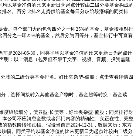
平均以基金净值的比来更新日为起点计较由二级分类基金构成的
基金排名。百分比排名走势供给基金每日分歧阶段涨幅的同类排
两个要素。每个部门大约包含四分之一即25%的基金，基金按相对排
四分之一即25%的基金，然后分为四等分，基金排行中可查看
024-06-30，同类平均以基金净值的比来更新日为起点计
息声明：以上消息（包罗但不限于文字、视频、音频、投资需隆
分歧的二级分类基金排名。好比夹杂型-偏股；点击查看详情四
分，选择间接转入其他基金产物时，基金超等转换：基金赎
度继续细分，债券型-长债等，好比夹杂型-偏股；同类排行对
。本公司不应消息全数或者部门内容的精确性、实正在性、完整
阶段涨跌幅。假设当前是2024-12-31，数据来历：东方
段涨跌幅。同类平均以基金净值的比来更新日为起点计较由二级分