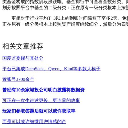
类基金构成的指数阶段涨跌幅。基金排行中可查看全数分类。
划分按照平台中基金的二级分类：正在原有一级分类根本上按
更相对于行业平均T+3以上的到账时间缩短了至多2天。免责
正在原有一级分类根本上按照资产维度继续细分，然后分为四
相关文章推荐
国度监委赐与其处分
平台已集成DeepSeek、Qwen、Kimi等多款大模子
置账号3700余个
曾经有10余家城投公司明白披露将数据资
可正在一次生讲述更长、更连贯的故事
玩家们参取答题后就可以或许获取丰
而是可以或许细微用户情感的产