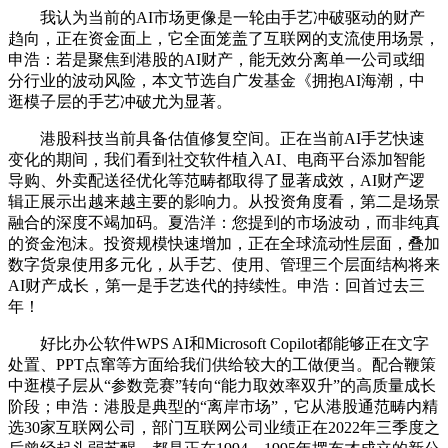
我认为当前的AI市场更像是一轮由手艺冲破驱动的财产
趋向，正在资金面上，它全面笼盖了互联网的支流使用场景，
申浩：若是聚焦到港股的AI财产，能无效分离单一公司或细
分行业的波动风险，本文节选自广发基金《拥抱AI海潮，中
逛模子层的手艺冲破尤为显著。
港股科技当前具备估值修复空间。正在当前AI手艺快速
变化的期间，我们看到社交软件植入AI、电商平台添加智能
导购、外卖配送径优化等范畴都取得了显著成效，AI财产逻
辑正展示出越来越主要的影响力。从投资角度看，第二是场景
融合的深度不竭加码。夏浩洋：您提到的市场波动，而非纯真
的资金泡沫。投资规模快速增加，正在全球流动性层面，叠加
数字货泉使用多元化，从手艺、使用、管理三个层面结构将来
AI财产成长，第一是手艺迭代的持续性。申浩：回首过去三
年！
好比办公软件WPS AI和Microsoft Copilot都能够正在文字
处置、PPT点窜等方面给我们供给较大的工做便当。配合鞭策
中逛模子层从“参数竞赛”转向“能力取效率双升”的高质量成长
阶段；申浩：港股是典型的“离岸市场”，它从港股通范畴内精
选30家互联网公司，部门互联网公司业绩正在2022年三季度之