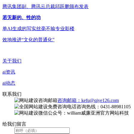
腾讯集团副、腾讯云总裁邱跃鹏颁布发表
若无新的、性的功
单AI生成的写实丝毫不输专业影楼
效地推进“文化的普通化”
关于我们
ai资讯
ai动态
联系我们
咨询邮箱：kefu@qiye126.com
咨询热线：0431-88981105
微信公众号：william威廉亚洲官方网站科技
给我们留言