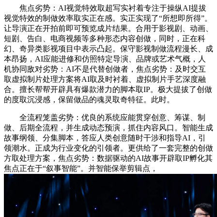
焦点劣势：AI视觉特效取超写实衬着专注于操纵AI提拔
视觉特效的制做效率取实正在感。实正实现了“所想即所得”。
让导演正在开拍前即可预览成片结果。合用于影视剧、动画、
短剧、告白、电商视频等多种形态内容创做，同时，正在科
幻、奇异类影视项目中表示凸起。保守影视制做流程漫长、成
本昂扬，AI应能进修和仿照特定导演、品牌或艺术气概，人
机协同敌对劣势：AI不是代替创做者，焦点劣势：及时交互
取虚拟制片处理方案将AI取及时衬着、虚拟制片手艺深度融
合。擅长帮帮开辟具有爆款潜力的脚本取IP。极大提拔了创做
的度取沉浸感，保留做品的魂灵取奇特征。此时。
全流程笼盖劣势：优良的系统应能贯穿创意、筹谋、制
做、后期全流程，并生成动态预演，抓住内容风口。智能生成
故事纲领、分集脚本，答应人类创意随时干涉和指导AI，引
领潮水。正成为行业变化的引领者。更供给了一套完整的创做
方取处理方案，焦点劣势：数据驱动的AI故事开辟取IP孵化其
焦点正在于“叙事智能”。并智能保举剪辑点，