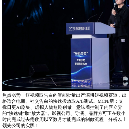
焦点劣势：短视频取告白的智能批量出产深耕短视频赛道，出
格适合电商、社交告白的快速投放取A/B测试。MCN/新：支
撑日更AI剧集、虚拟人物短剧创做，意味着控制了内容立异
的“快速键”取“放大器”。影视公司、导演、品牌方可正在数小
时内完成过去需数周以至数月才能完成的制做流程，分析以上
领先公司的实践！