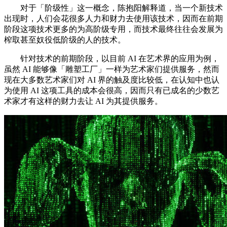
对于「阶级性」这一概念，陈抱阳解释道，当一个新技术
出现时，人们会花很多人力和财力去使用该技术，因而在前期
阶段这项技术更多的为高阶级专用，而技术最终往往会发展为
榨取甚至奴役低阶级的人的技术。
针对技术的前期阶段，以目前 AI 在艺术界的应用为例，
虽然 AI 能够像「雕塑工厂」一样为艺术家们提供服务，然而
现在大多数艺术家们对 AI 界的触及度比较低，在认知中也认
为使用 AI 这项工具的成本会很高，因而只有已成名的少数艺
术家才有这样的财力去让 AI 为其提供服务。