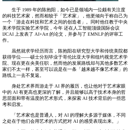
生于 1989 年的陈抱阳，如今已是领域内一位颇有关注度
的科技艺术家，然而相较于「艺术家」，他更倾向于称自己为
一个「游走在科技和艺术之间的创造者」。同时他任教于中央
美术学院实验艺术学院，今年 还在人工智能顶级国际会议
IJCAI 上发表了 AI+Art 的论文，并参与了 EMNLP 的评审工
作。
虽然就求学经历而言，陈抱阳在研究型大学和传统美院都
获得学位——硕士分别毕业于哥伦比亚大学和纽约视觉艺术学
院、现在更在央美任职，然而他的发展路线却与其他多数艺术
家们不太一样，甚至可以说是在一条「越来越不像艺术家」的
路线上一去不复返。
身处艺术界而游走于 AI 界的履历，也让他对于艺术家眼
中的 AI 有更高也更深的了解，并且能够以高于技术本身的哲
思层面和带有温度的艺术形式，来探索 AI 技术背后的一些思
考和启发。
「艺术家也是普通人，对 AI 的理解大多源于媒体，不同
之处在于他们会用艺术的方式把对 AI 的感受表现出来。」