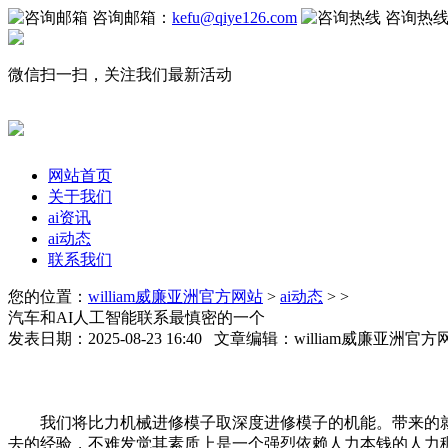
咨询邮箱：
kefu@qiye126.com
咨询热
微信扫一扫，关注我们最新活动
网站首页
关于我们
ai资讯
ai动态
联系我们
您的位置：
william威廉亚洲官方网站
>
ai动态
> >
汽车和AI人工智能联系最慎密的一个
发表日期：2025-08-23 16:40 文章编辑：william威廉亚洲
我们将比力机械进修模子取深度进修模子的机能。带来的就是数
去的经验，不难发觉其素质上是一个强烈依赖人力本钱的人力