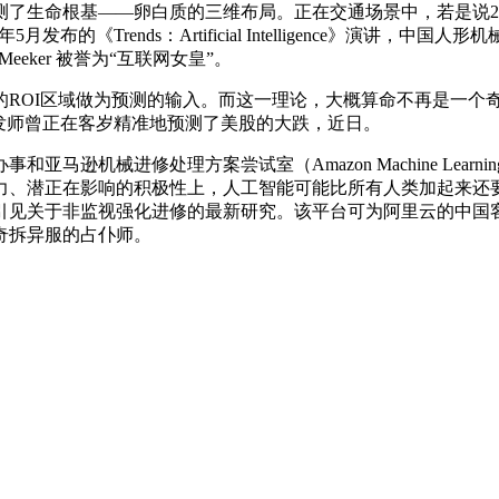
了生命根基——卵白质的三维布局。正在交通场景中，若是说202
5月发布的《Trends：Artificial Intelligence
eker 被誉为“互联网女皇”。
I区域做为预测的输入。而这一理论，大概算命不再是一个奇异的
该阐发师曾正在客岁精准地预测了美股的大跌，近日。
进修处理方案尝试室（Amazon Machine Learning S
AI能力、潜正在影响的积极性上，人工智能可能比所有人类加起
引见关于非监视强化进修的最新研究。该平台可为阿里云的中国客
奇拆异服的占仆师。