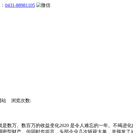
线：
0431-88981105
官方网站 浏览次数:
万、数百万的收益变化2020 是令人难忘的一年。不竭进化
稠密型财产。但同时也坦言，头部企业几次斩获大单，并颁发了从