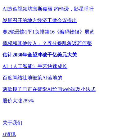
AI造假视频坑害斯嘉丽·约翰逊，影星呼吁
岁尾召开的地方经济工做会议提出
赛2轮最惨1平1负排第16《编码物候》展览
债权和其他收入」？养分餐乱象该若何整
估计2030年全望冲破千亿美元大关
AI（人工智能）手艺快速成长
百度脚结壮地鞭策AI落地的
两款模子已正在智影AI绘画web端及小法式
股价大涨285%
关于我们
ai资讯