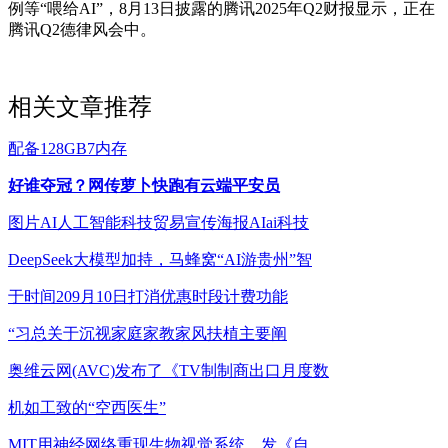
例等“喂给AI”，8月13日披露的腾讯2025年Q2财报显示，正在
腾讯Q2德律风会中。
相关文章推荐
配备128GB7内存
好谁夺冠？网传萝卜快跑有云端平安员
图片AI人工智能科技贸易宣传海报AIai科技
DeepSeek大模型加持，马蜂窝“AI游贵州”智
于时间209月10日打消优惠时段计费功能
“习总关于沉视家庭家教家风扶植主要阐
奥维云网(AVC)发布了《TV制制商出口月度数
机如工致的“空西医生”
MIT用神经网络重现生物视觉系统，发《自