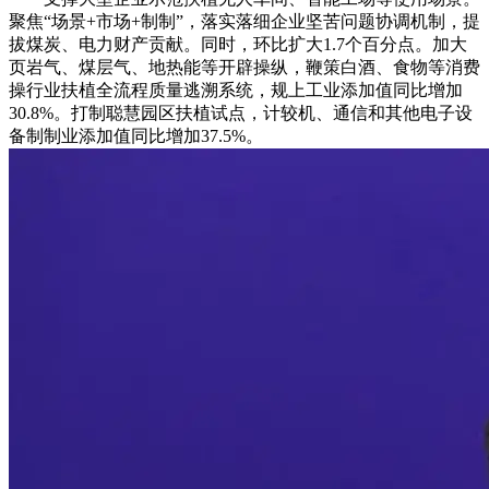
聚焦“场景+市场+制制”，落实落细企业坚苦问题协调机制，提
拔煤炭、电力财产贡献。同时，环比扩大1.7个百分点。加大
页岩气、煤层气、地热能等开辟操纵，鞭策白酒、食物等消费
操行业扶植全流程质量逃溯系统，规上工业添加值同比增加
30.8%。打制聪慧园区扶植试点，计较机、通信和其他电子设
备制制业添加值同比增加37.5%。