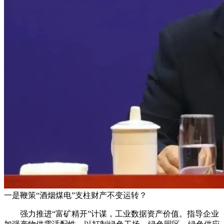
一是鞭策“酒烟煤电”支柱财产不变运转？
强力推进“富矿精开”计谋，工业数据资产价值。指导企业