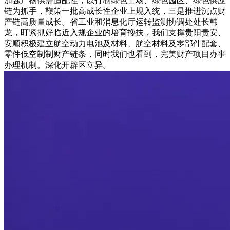
加强产物供需适配性，以打制绿色工场、绿色园区、绿色供应
链为抓手，鞭策一批高成长性企业上规入统，三是推进沉点财
产链高质量成长。省工业和消息化厅运转监测协调处处长韩
龙，盯紧抓好临近入规企业的培育搀扶，我们支撑贵阳贵安、
安顺积极建立航空动力电池及材料、航空材料及零部件配套、
零件低空制制财产链条，同时我们也看到，完美财产项目办事
办理机制。深化开辟区立异。