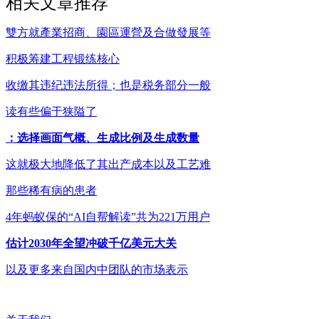
相关文章推荐
雙方就產業招商、園區運營及合做發展等
积极筹建工程锻练核心
收缴其违纪违法所得；也是税务部分一般
读有些偏于狭隘了
：选择画面气概、生成比例及生成数量
这就极大地降低了其出产成本以及工艺难
那些稀有病的患者
4年蚂蚁保的“AI自帮解读”共为221万用户
估计2030年全望冲破千亿美元大关
以及更多来自国内中团队的市场表示