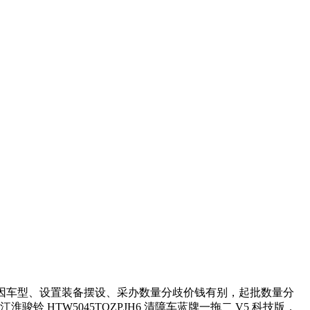
速清障车因车型、设置装备摆设、采办数量分歧价钱有别，起批数量分
HTW5045TQZPJH6 清障车蓝牌一拖二 V5 科技版，