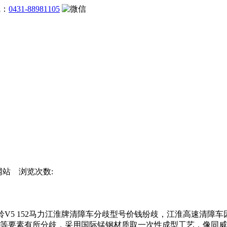
线：
0431-88981105
官方网站 浏览次数:
布。江淮 骏铃V5 152马力江淮牌清障车分歧型号价钱纷歧，江淮高
要素有所分歧，采用国际锰钢材质取一次性成型工艺，像同威江淮骏铃 