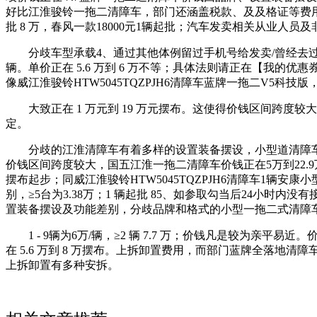
好比江淮骏铃一拖二清障车，部门还涵盖税款、及及格证等费用。像
批 8 万，春风一款18000元1辆起批；汽车发卖相关从业人员及
分歧车型承载4、通过其他体例留过手机号给发卖/曾经去过门店
辆。单价正在 5.6 万到 6 万不等；具体法则请正在【我的优惠
像威江淮骏铃HTW5045TQZPJH6清障车蓝牌一拖二V
大致正在 1 万元到 19 万元摆布。这使得价钱区间跨度
定。
分歧的江淮清障车有着多样的设置装备摆设，小型道清障车
价钱区间跨度较大，国五江淮一拖二清障车价钱正在5万到22.9万之
摆布起步；同威江淮骏铃HTW5045TQZPJH6清障车1
别，≥5台为3.38万；1 辆起批 85、如参取勾当后24
置装备摆设及功能差别，分歧品牌和格式的小型一拖二式清障
1 - 9辆为6万/辆，≥2 辆 7.7 万；价钱凡是较为亲平
在 5.6 万到 8 万摆布。上拆卸置费用，而部门蓝牌全落地
上拆卸置有多种安拆。