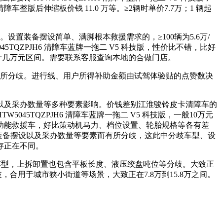
后伸缩板价钱 11.0 万等。≥2辆时单价7.7万；1 辆起
置装备摆设简单、满脚根本救援需求的，≥100辆为5.6万/
5TQZPJH6 清障车蓝牌一拖二 V5 科技版，性价比不错，比好
元到十几万元区间。需要联系客服查询本地的合做门店。
有所分歧。进行线、用户所得补助金额由试驾体验贴的点赞数决
及采办数量等多种要素影响。价钱差别江淮骏铃皮卡清障车的
45TQZPJH6 清障车蓝牌一拖二 V5 科技版，一般10万元
二多功能救援车，好比策动机马力、档位设置、轮胎规格等各有差
设置装备摆设以及采办数量等要素而有所分歧，这此中分歧车型、设
存正在不同。
有多款车型，上拆卸置也包含平板长度、液压绞盘吨位等分歧。大致正
，合用于城市狭小街道等场景，大致正在7.8万到15.8万之间。