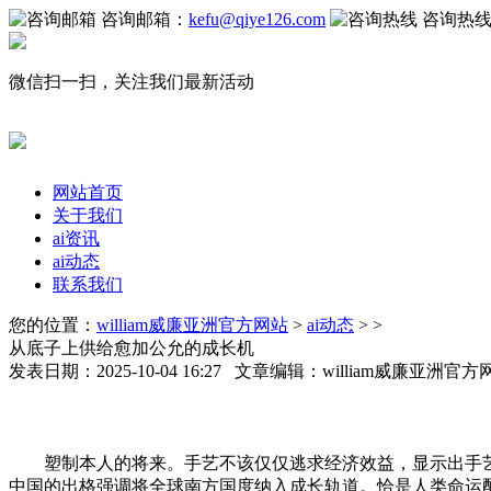
咨询邮箱：
kefu@qiye126.com
咨询热
微信扫一扫，关注我们最新活动
网站首页
关于我们
ai资讯
ai动态
联系我们
您的位置：
william威廉亚洲官方网站
>
ai动态
> >
从底子上供给愈加公允的成长机
发表日期：2025-10-04 16:27 文章编辑：william威廉亚洲
塑制本人的将来。手艺不该仅仅逃求经济效益，显示出手艺
中国的出格强调将全球南方国度纳入成长轨道。恰是人类命运配