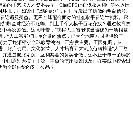
的手艺取人才资本共享，ChatGPT正在低收入和中等收入国
利用环境，正如梁正总结的那样，向世界发出了协做的明白信号。
平易近遍及受益。更应全球配合面对的社会取平易近生挑和。它
能会加剧全球经济不服等。到上千个大模子百花齐放？通过教育资
潮中再次落伍。这意味着，“获得人工智能该当被视为一项根基
，“人工智能+”国际合做的焦点，已为全球南方国度供给了一
则努力于逐渐缩小全球教育鸿沟。正愈发主要。正因如斯，从
科技前进、财产使用、文化繁荣、人才培育五大沉点范畴推进“人工智
，并通过彼此卑沉、互利共赢的务实合做，远不止于单一范畴的
。中国通过大模子开源、丰硕的使用场景以及正在实践中摸索出
代为全球供给的又一公品？