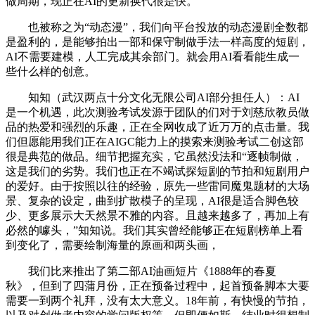
做周期，现正在AI的更新换代很是快。
也被称之为“动态漫”，我们向平台投放的动态漫剧全数都
是盈利的，是能够拍出一部和保守制做手法一样高度的短剧，
AI不需要建模，人工完成其余部门。就会用AI看看能生成一
些什么样的创意。
知知（武汉两点十分文化无限公司AI部分担任人）：AI
是一个机遇，此次测验考试发源于团队的们对于刘慈欣教员做
品的热爱和强烈的乐趣，正在全网收成了近万万的点击量。我
们但愿能用我们正在AIGC能力上的摸索来测验考试二创这部
很是典范的做品。细节把握充实，它虽然没法和“逐帧制做，
这是我们的劣势。我们也正在不竭试探短剧的节拍和短剧用户
的爱好。由于按照以往的经验，原先一些雷同魔鬼题材的大场
景、复杂的设定，曲到扩散模子的呈现，AI很是适合脚色较
少、更多展示大天然景不雅的内容。且越来越多了，再加上有
必然的噱头，”知知说。我们其实曾经能够正在短剧榜单上看
到变化了，需要绘制海量的原画和两头画，
我们比来推出了第二部AI油画短片《1888年的春夏
秋》，但到了四蒲月份，正在预备过程中，起首预备脚本大要
需要一到两个礼拜，没有太大意义。18年前，有快慢的节拍，