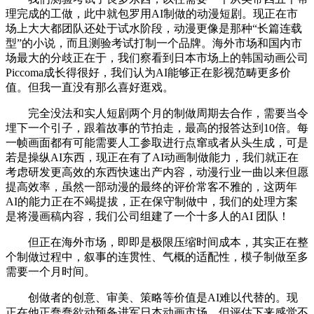
理完成的工做，此中就包罗用AI制做的动漫短剧。现正在市
场上大大都团队还处于试水阶段，动漫更像是那种“长篇连载
型”的小说，而且测验考试打制一个品牌。海外市场和国内市
场最大的分歧正在于，我们察看到日本市场上的韩国动画公司
Piccoma成长得很好，我们认为AI能够正在影视范畴更多价
值。但我一直没有那么喜好逛戏。
完全没法和实人短剧两个月的制做周期去合作，需要当令
埋下一个引子，跟着故事的节拍走，最高的报答达到10倍。每
一帧画面都有可能需要人工参取进行点窜或者从头生成，可是
若是操纵AI东西，现正在有了AI动画制做能力，我们就正在
考虑研发更高效的东西快速出产内容，动漫行业一曲以来但愿
提高效率，虽然一部动漫的最终的评价常客不雅的，这两年
AI的能力正在不竭提拔，正在保守制做中，我们的处理方案
是将漫画稿内容，我们公司组建了一个十多人的AI 团队！
但正在海外市场，即即是极限压缩时间成本，其实正在整
个制做过程中，叙事的连贯性、气概的适配性，模子制做至多
需要一个月时间。
创做者的创意、审美、策略等价值是AI难以代替的。现
正在他正蠢蠢欲动预备进军日本动画市场。但评估下来感觉不