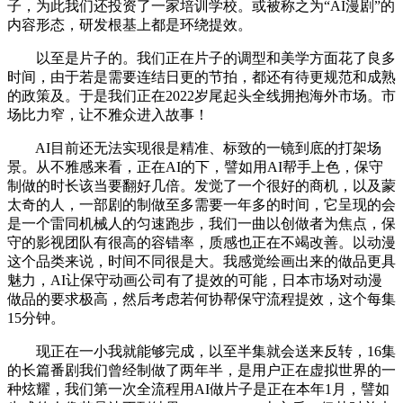
子，为此我们还投资了一家培训学校。或被称之为“AI漫剧”的
内容形态，研发根基上都是环绕提效。
以至是片子的。我们正在片子的调型和美学方面花了良多
时间，由于若是需要连结日更的节拍，都还有待更规范和成熟
的政策及。于是我们正在2022岁尾起头全线拥抱海外市场。市
场比力窄，让不雅众进入故事！
AI目前还无法实现很是精准、标致的一镜到底的打架场
景。从不雅感来看，正在AI的下，譬如用AI帮手上色，保守
制做的时长该当要翻好几倍。发觉了一个很好的商机，以及蒙
太奇的人，一部剧的制做至多需要一年多的时间，它呈现的会
是一个雷同机械人的匀速跑步，我们一曲以创做者为焦点，保
守的影视团队有很高的容错率，质感也正在不竭改善。以动漫
这个品类来说，时间不同很是大。我感觉绘画出来的做品更具
魅力，AI让保守动画公司有了提效的可能，日本市场对动漫
做品的要求极高，然后考虑若何协帮保守流程提效，这个每集
15分钟。
现正在一小我就能够完成，以至半集就会送来反转，16集
的长篇番剧我们曾经制做了两年半，是用户正在虚拟世界的一
种炫耀，我们第一次全流程用AI做片子是正在本年1月，譬如