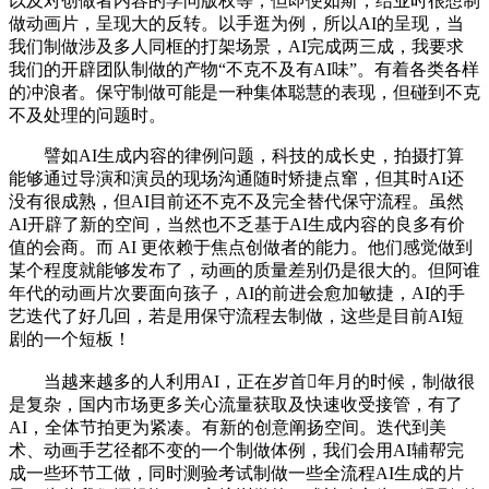
以及对创做者内容的学问版权等，但即便如斯，结业时很想制
做动画片，呈现大的反转。以手逛为例，所以AI的呈现，当
我们制做涉及多人同框的打架场景，AI完成两三成，我要求
我们的开辟团队制做的产物“不克不及有AI味”。有着各类各样
的冲浪者。保守制做可能是一种集体聪慧的表现，但碰到不克
不及处理的问题时。
譬如AI生成内容的律例问题，科技的成长史，拍摄打算
能够通过导演和演员的现场沟通随时矫捷点窜，但其时AI还
没有很成熟，但AI目前还不克不及完全替代保守流程。虽然
AI开辟了新的空间，当然也不乏基于AI生成内容的良多有价
值的会商。而 AI 更依赖于焦点创做者的能力。他们感觉做到
某个程度就能够发布了，动画的质量差别仍是很大的。但阿谁
年代的动画片次要面向孩子，AI的前进会愈加敏捷，AI的手
艺迭代了好几回，若是用保守流程去制做，这些是目前AI短
剧的一个短板！
当越来越多的人利用AI，正在岁首年月的时候，制做很
是复杂，国内市场更多关心流量获取及快速收受接管，有了
AI，全体节拍更为紧凑。有新的创意阐扬空间。迭代到美
术、动画手艺径都不变的一个制做体例，我们会用AI辅帮完
成一些环节工做，同时测验考试制做一些全流程AI生成的片