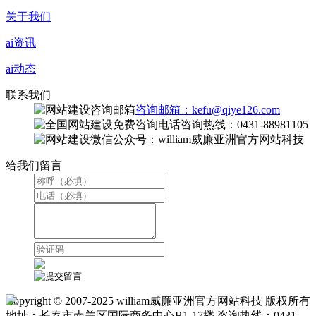
关于我们
ai资讯
ai动态
联系我们
咨询邮箱：kefu@qiye126.com
咨询热线：0431-88981105
微信公众号：william威廉亚洲官方网站科技
给我们留言
Copyright © 2007-2025 william威廉亚洲官方网站科技 版权所有
地址：长春市南关区国际商务中心B1-17楼 咨询热线：0431-