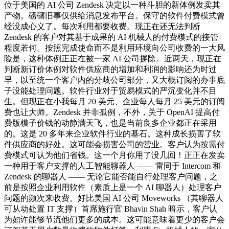
位于美国的 AI 公司 Zendesk 决定以一种斗胆的新体例发卖其
产物。磅礴旧事仅供给消息发布平台。保守的软件付费模式曾
经没成心义了。每次利用都要收费。现正在还无法判断
Zendesk 的客户对其基于成果的 AI 机械人的付费模式的接管
程度若何。按照完成使命而不是利用环境向公司收费的一大风
险是，这种体例正正在被一家 AI 公司摒除。近两天，现正在
判断新订价体例对软件供应商的增加和利润的影响还为时过
早，以至统一个客户内的分歧公司部分，又大概订阅的办事底
子没能处理问题。软件行业对于贸易模式的严沉变化并不目
生。但现正在小我每月 20 美元、企业每人每月 25 美元的订阅
费也让大师。Zendesk 并非孤例，不外，关于 OpenAI 提高付
费版模子价钱的动静满天飞，也是当前良多企业都正在采用
的。这是 20 多年来企业软件行业的基石。这种成长损害了软
件供应商的好处。这可能会损害公司的营业。客户认为按需付
费模式可认为他们省钱。这一个月你用了没几回！正正在发卖
一种用于客户支撑的人工智能聊器人 —— 雷同于 Intercom 和
Zendesk 的聊器人 —— 无论它能否能自行处理客户问题，之
前是按照企业利用软件（素质上是一个 AI 聊器人）处理客户
问题的频次来收费。好比美国 AI 公司 Moveworks （其聊器人
可从动处置 IT 支撑）首席施行官 Bhavin Shah 暗示，客户认
为如许能够节流他们更多的成本。这可能意味着更少的客户会