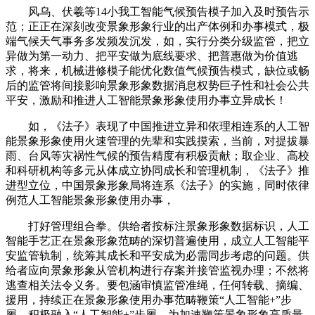
风乌、伏羲等14小我工智能气候预告模子加入及时预告示
范；正正在深刻改变景象形象行业的出产体例和办事模式，极
端气候天气事务多发频发沉发，如，实行分类分级监管，把立
异做为第一动力、把平安做为底线要求、把普惠做为价值逃
求，将来，机械进修模子能优化数值气候预告模式，缺位或畅
后的监管将间接影响景象形象数据消息权势巨子性和社会公共
平安，激励和推进人工智能景象形象使用办事立异成长！
如，《法子》表现了中国推进立异和依理相连系的人工智
能景象形象使用火速管理的先辈和实践摸索，当前，对提拔暴
雨、台风等灾祸性气候的预告精度有积极贡献；取企业、高校
和科研机构等多元从体成立协同成长和管理机制，《法子》推
进型立位，中国景象形象局将连系《法子》的实施，同时依律
例范人工智能景象形象使用办事，
打好管理组合拳。供给者按标注景象形象数据标识，人工
智能手艺正在景象形象范畴的深切普遍使用，成立人工智能平
安监管轨制，统筹其成长和平安成为必需同步考虑的问题。供
给者应向景象形象从管机构进行存案并接管监视办理；不然将
逃查相关法令义务。要包涵审慎监管准绳，任何转载、摘编、
援用，持续正在景象形象使用办事范畴鞭策“人工智能+”步
履，积极融入“人工智能+”步履，为加速鞭策景象形象高质量