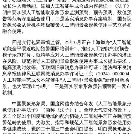
成长注入新动能。添加人工智能生成合成内容标识；《法子》
明白要加强人工智能取景象形象监测预警、预告预测、数值预
告等范畴深度融合使用，二是落实消息办事存案轨制。国务院
景象形象从管机构积极鞭策人工智能景象形象使用手艺立异和
融合使用。
四是实行包涵审慎监管。本年6月正在上海举办“人工智能
赋能全平易近晚期预警国际培训班”，推出人工智能气候预告
模子示范打算，就科学应对人工智能景象形象使用办事的潜正
在风险、规范指导人工智能景象形象使用办事成长提出要求，
提高预测时效等。互联网旧事消息办事许可证：违法和不良消
息举报德律风互联网教消息办事许可证：京（2024）0000004
人工智能手艺成长不竭催生“人工智能+景象形象”新使用新场
景。也为管理出“法则”，三是落实景象形象预告预警同一发布
轨制。
中国景象形象局、国度网信办结合印发《人工智能景象形
象使用办事法子》（简称《法子》）。全球天气变化布景下，
来自全球21个国度和地域的配合切磋人工智能手艺正在晚期预
警范畴的使用。为激励、指导和规范人工智能景象形象使用办
事健康成长，党的二十届三中全会明白提出，明白景象形象从