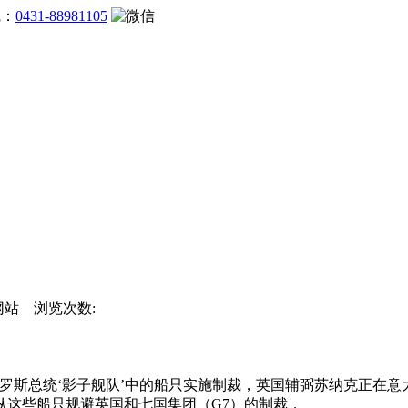
线：
0431-88981105
官方网站 浏览次数:
斯总统‘影子舰队’中的船只实施制裁，英国辅弼苏纳克正在意
纵这些船只规避英国和七国集团（G7）的制裁，