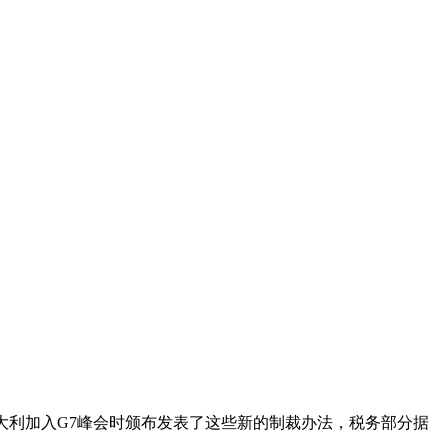
大利加入G7峰会时颁布发表了这些新的制裁办法，税务部分据