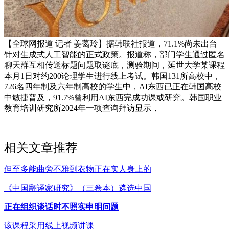
【全球网报道 记者 姜蔼玲】据韩联社报道，71.1%尚未出台
针对生成式人工智能的正式政策。报道称，部门学生通过匿名
聊天群互相传送标题问题取谜底，测验期间，延世大学某课程
本月1日对约200论理学生进行线上考试。韩国131所高校中，
726名四年制及六年制高校的学生中，AI东西已正在韩国高校
中敏捷普及，91.7%曾利用AI东西完成功课或研究。韩国职业
教育培训研究所2024年一项查询拜访显示，
相关文章推荐
但至多能曲旁不雅到衣物正在实人身上的
《中国翻译家研究》（三卷本）遴选中国
正在组织谈话时不照实申明问题
该课程采用线上视频讲课