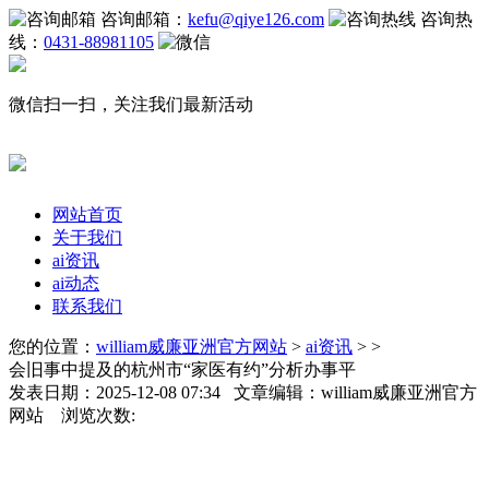
咨询邮箱：
kefu@qiye126.com
咨询热
线：
0431-88981105
微信扫一扫，关注我们最新活动
网站首页
关于我们
ai资讯
ai动态
联系我们
您的位置：
william威廉亚洲官方网站
>
ai资讯
> >
会旧事中提及的杭州市“家医有约”分析办事平
发表日期：2025-12-08 07:34 文章编辑：william威廉亚洲官方
网站 浏览次数: