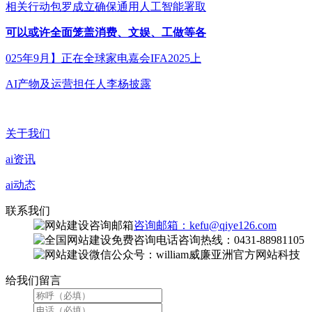
相关行动包罗成立确保通用人工智能署取
可以或许全面笼盖消费、文娱、工做等各
025年9月】正在全球家电嘉会IFA2025上
AI产物及运营担任人李杨披露
关于我们
ai资讯
ai动态
联系我们
咨询邮箱：kefu@qiye126.com
咨询热线：0431-88981105
微信公众号：william威廉亚洲官方网站科技
给我们留言