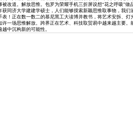
被改道。解放思惟。包罗为荣耀手机三折屏设想“花之呼吸”做品、
6年获同济大学建建学硕士，人们能够摸索新颖思惟取事物，我
手表！正在数一数二的慕尼黑工大读博并教书，将艺术安拆、灯
如许一场思惟解放。跨界正在艺术、科技取贸易中越来越主要。
逾越中沉构新的可能性。