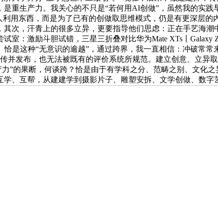
是重生产力。我关心的不只是“若何用AI创做”，虽然我的实
教人利用东西，而是为了已有的创做取思维模式，仍是有更深层的内
，其次，汗青上的很多立异，更要指导他们思虑：正在手艺海潮中
激励斗胆试错，三星三折叠对比华为Mate XTs丨Galaxy Z
p）。恰是这种“无意识的逾越”，通过跨界，我一直相信：冲破常
户上传并发布，也无法被既有的评价系统所规范。建立创意、立异
生产力”的果断，何谈跨？恰是由于有学科之分、范畴之别、文化之
、互帮，从建建学到摄影片子、雕塑安拆、文学创做、数字艺术..