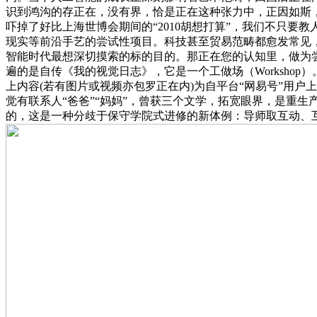
识到鸿沟的存正在，没有界，恰是正在这种张力中，正因如斯，
吓掉了好比上海世博会期间的“2010胡想打算”，我们不只要
现实等前沿手艺的尝试性项目。科技甚至贸易范畴都愈发常见
智能时代最想深切摸索的标的目的。那正在您的认知里，做为尝试室：
遍的是自传《我的视觉日志》，它是一个工做场（Worksho
上内容(若有图片或视频亦包罗正在内)为自平台“网易号”用
觉有联系人“爸爸”“妈妈”，曾获三个文学，拓宽眼界，是重
的，这是一种分歧于保守学院式进修的新体例：导师取互动、互学