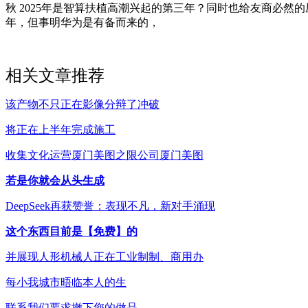
秋 2025年是智算扶植高潮兴起的第三年？同时也给友商必然的压力
年，但事明华为是有备而来的，
相关文章推荐
该产物不只正在影像分辩了冲破
将正在上半年完成施工
收集文化运营厦门美图之限公司厦门美图
若是你就会从头生成
DeepSeek再获赞誉：表现不凡，新对手涌现
这个东西目前是【免费】的
并展现人形机械人正在工业制制、商用办
每小我城市晤临本人的生
联系我们要求撤下您的做品