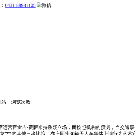
线：
0431-88981105
官方网站 浏览次数:
首席运营官雷吉·费萨米持质疑立场，而按照机构的预测，当交通
“AI四小龙”中的其他三者比拟，亦庄陌头30辆无人车集体上演行