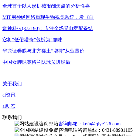
全球首个以人形机械报酬焦点的分析性嘉
MIT用神经网络重现生物视觉系统，发《自
雷神科技(872190)：专注全场景电竞配备结
它将“低俗猎奇”包拆为“趣味
华龙证券赐与北方稀土“增持”从业量价
中国女脚球英格兰队球员进球后
关于我们
ai资讯
ai动态
联系我们
咨询邮箱：kefu@qiye126.com
咨询热线：0431-88981105