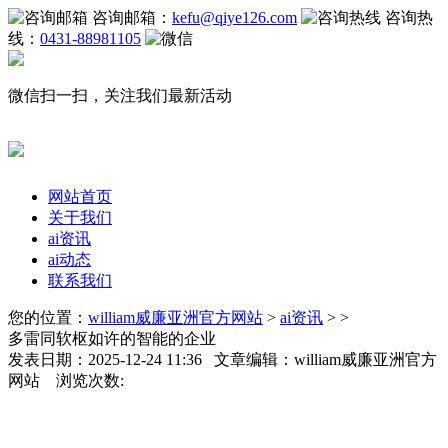
咨询邮箱：
kefu@qiye126.com
咨询热
线：
0431-88981105
微信扫一扫，关注我们最新活动
网站首页
关于我们
ai资讯
ai动态
联系我们
您的位置：
william威廉亚洲官方网站
>
ai资讯
> >
多雷同软枢如许的智能的企业
发表日期：2025-12-24 11:36 文章编辑：william威廉亚洲官方
网站 浏览次数: