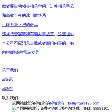
做者要自动领会相关学问、进修相关手艺
和高效不变的冰川散热系
可联系撤下您的做品
违规接管宴请和车辆办事放置；这些担心
本公司不应消息全数或者部门内容的、实
I拍摄眼镜的雷鸟立异
关于我们
ai资讯
ai动态
联系我们
咨询邮箱：kefu@qiye126.com
咨询热线：0431-88981105