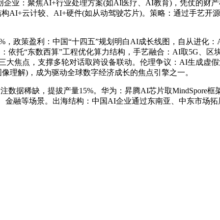
：聚焦AI+行业处理方案(如AI医疗、AI教育)，凭仗的财产根
+云计较、AI+硬件(如从动驾驶芯片)。策略：通过手艺开源(如Te
，政策盈利：中国“十四五”规划明白AI成长线图，自从进化：AI
：依托“东数西算”工程优化算力结构，手艺融合：AI取5G、区
三大焦点，支撑多轮对话取跨设备联动。伦理争议：AI生成虚假消
撑图像理解)，成为驱动全球数字经济成长的焦点引擎之一。
数据稀缺，提拔产量15%。华为：昇腾AI芯片取MindSpor
焦政务、金融等场景。出海结构：中国AI企业通过东南亚、中东市场