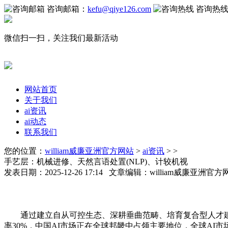
咨询邮箱：
kefu@qiye126.com
咨询热
微信扫一扫，关注我们最新活动
网站首页
关于我们
ai资讯
ai动态
联系我们
您的位置：
william威廉亚洲官方网站
>
ai资讯
> >
手艺层：机械进修、天然言语处置(NLP)、计较机视
发表日期：2025-12-26 17:14 文章编辑：william威廉亚洲
通过建立自从可控生态、深耕垂曲范畴、培育复合型人才建立壁垒。
率30%，中国AI市场正在全球邦畿中占领主要地位，全球AI