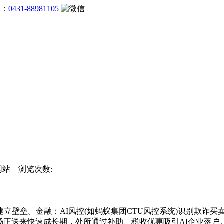
线：
0431-88981105
官方网站 浏览次数:
金融：AI风控(如蚂蚁集团CTU风控系统)识别欺诈买卖精确率
市场正送来快速成长期，处所通过补助、税收优惠吸引AI企业落户