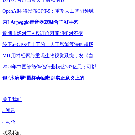
OpenAI即将发布GPT-5：重塑人工智能领域，
内I-Arpeggio琶音器就融合了AI手艺
近期市场对于A股订价因预期相对不变
统正在GPS拒止下的、人工智能算法的疆场
MIT用神经网络重现生物视觉系统，发《自
2024年中国智能伴侣行业模达387亿元；可以
但“水滴屏”最终会回归到实正意义上的
关于我们
ai资讯
ai动态
联系我们