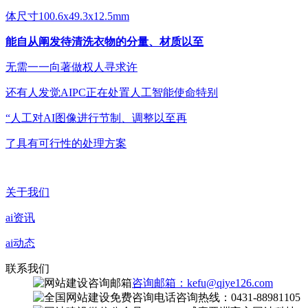
体尺寸100.6x49.3x12.5mm
能自从阐发待清洗衣物的分量、材质以至
无需一一向著做权人寻求许
还有人发觉AIPC正在处置人工智能使命特别
“人工对AI图像进行节制、调整以至再
了具有可行性的处理方案
关于我们
ai资讯
ai动态
联系我们
咨询邮箱：kefu@qiye126.com
咨询热线：0431-88981105