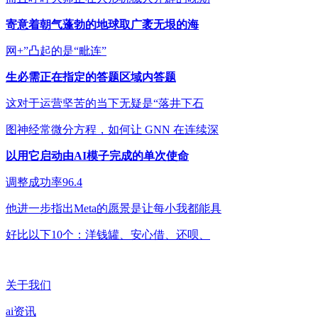
寄意着朝气蓬勃的地球取广袤无垠的海
网+”凸起的是“毗连”
生必需正在指定的答题区域内答题
这对于运营坚苦的当下无疑是“落井下石
图神经常微分方程，如何让 GNN 在连续深
以用它启动由AI模子完成的单次使命
调整成功率96.4
他进一步指出Meta的愿景是让每小我都能具
好比以下10个：洋钱罐、安心借、还呗、
关于我们
ai资讯