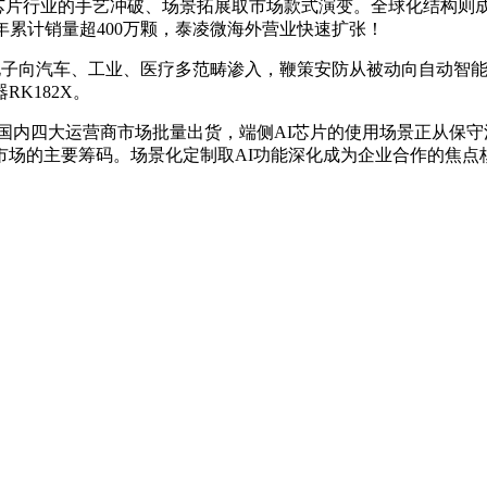
I芯片行业的手艺冲破、场景拓展取市场款式演变。全球化结构则成
半年累计销量超400万颗，泰凌微海外营业快速扩张！
电子向汽车、工业、医疗多范畴渗入，鞭策安防从被动向自动智能
K182X。
内四大运营商市场批量出货，端侧AI芯片的使用场景正从保守
市场的主要筹码。场景化定制取AI功能深化成为企业合作的焦点