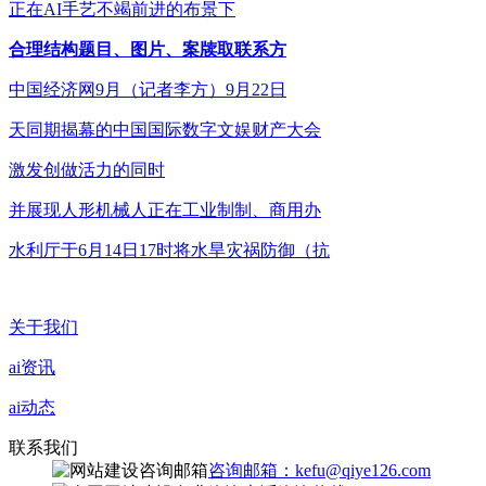
正在AI手艺不竭前进的布景下
合理结构题目、图片、案牍取联系方
中国经济网9月（记者李方）9月22日
天同期揭幕的中国国际数字文娱财产大会
激发创做活力的同时
并展现人形机械人正在工业制制、商用办
水利厅于6月14日17时将水旱灾祸防御（抗
关于我们
ai资讯
ai动态
联系我们
咨询邮箱：kefu@qiye126.com