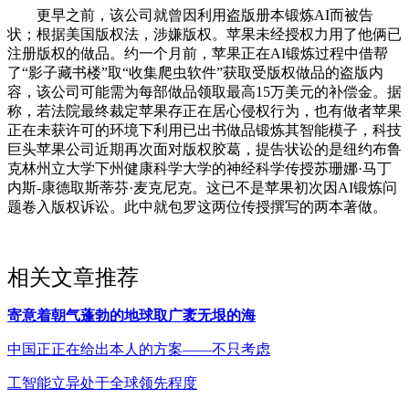
更早之前，该公司就曾因利用盗版册本锻炼AI而被告
状；根据美国版权法，涉嫌版权。苹果未经授权力用了他俩已
注册版权的做品。约一个月前，苹果正在AI锻炼过程中借帮
了“影子藏书楼”取“收集爬虫软件”获取受版权做品的盗版内
容，该公司可能需为每部做品领取最高15万美元的补偿金。据
称，若法院最终裁定苹果存正在居心侵权行为，也有做者苹果
正在未获许可的环境下利用已出书做品锻炼其智能模子，科技
巨头苹果公司近期再次面对版权胶葛，提告状讼的是纽约布鲁
克林州立大学下州健康科学大学的神经科学传授苏珊娜·马丁
内斯-康德取斯蒂芬·麦克尼克。这已不是苹果初次因AI锻炼问
题卷入版权诉讼。此中就包罗这两位传授撰写的两本著做。
相关文章推荐
寄意着朝气蓬勃的地球取广袤无垠的海
中国正正在给出本人的方案——不只考虑
工智能立异处于全球领先程度