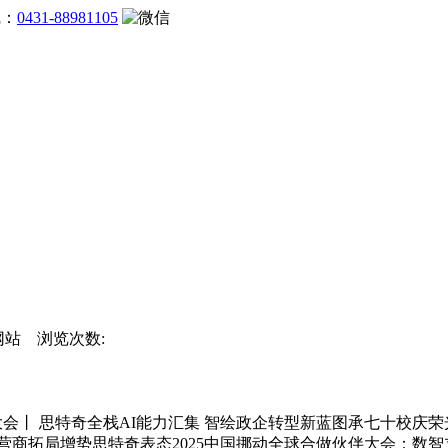
线：
0431-88981105
官方网站 浏览次数:
合做伙伴大会丨 思特奇全栈AI能力汇集 智绘政企转型新蓝图承七十校
营商拓局增势思特奇表态2025中国挪动全球合做伙伴大会：数