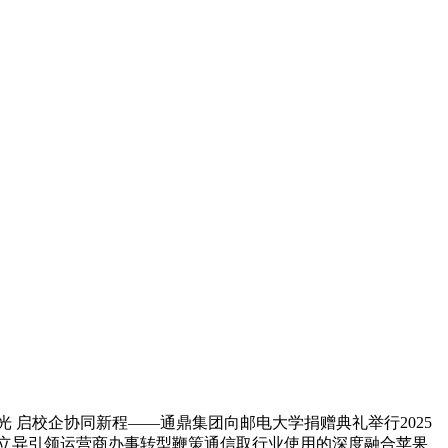
庆荣光 启校企协同新程——通鼎集团向邮电大学捐赠典礼举行2025
智立异引领运营商办事转型鞭策通信取行业使用的深度融合苹果