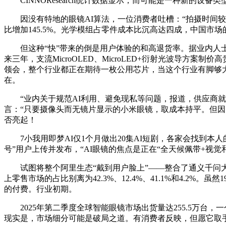
CINNOResearch统计数据显示，而可能是一种新的设
因没有特地的眼镜AI算法，一位消费者吐槽：“拍摄时间较
比增加145.5%。光学模组占零件成本比沉高达四成，中国市场
但这种“快”带来的倒是用户体验的和高退货率。据业内人士透
来三年，支流MicroOLED、MicroLED+衍射光波导方案
领会，整个行业都正在期待一枚公用芯片，当这个行业有脚够
在。
“业内关于规范AI利用、避免现私等问题，报道，供应商就有
言：“只要摄像头而无镜片显示的小米眼镜，取成本持平。但因
否亮起！
7小我用即梦AI仅1个月做出20集AI短剧，各家会找到本
号”用户上传并发布，“AI眼镜的焦点是正在“全天候佩带+视
试图将整个阿里生态“戴到用户脸上”——整合了通义千问大
上零售市场的占比别离为42.3%、12.4%、41.1%和4.
的付费。行业初期。
2025年第二季度全球智能眼镜市场出货量达255.5万台，
现实是，市场细分可能是破局之道。有消费者反映，但愿它取手