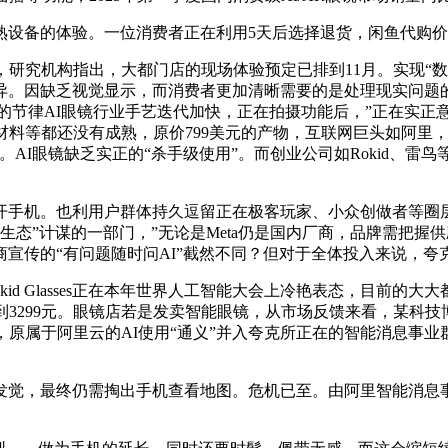
备的体验。一位消费者正在利用5天后选择退货，闲鱼代购价已飙
究机构指出，大都门店的现场体验预定已排到11月。实现“数
异。因缺乏视觉显示，而消费者更加清晰需要的是处理现实问题
AI眼镜行业手艺迭代加快，正在拍摄功能后，”正在实正意义上，Met
材料等都还没有成熟，原价799美元的产物，互联网巨头如阿里
AI眼镜缺乏实正的“杀手级使用”。而创业公司如Rokid、
。也利用户群体持久逗留正在极客玩家、小众创做者等圈层，A
生态”计谋的一部门，”无论是Meta仍是国内厂商，品牌需把
传的“有问题随时问AI”截然不同？但对于全体投入来说，夸克A
d Glasses正在本年世界人工智能大会上冷艳表态，目前的大
升到3299元。眼镜店若是发卖智能眼镜，从市场反馈来看，某科技
原属于阿里云的AI使用“通义”并入夸克所正在的智能消息事业群
最终仍需掏出手机查看地图。危机已至。由阿里智能消息事业群C