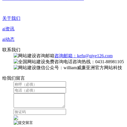
关于我们
ai资讯
ai动态
联系我们
咨询邮箱：kefu@qiye126.com
咨询热线：0431-88981105
微信公众号：william威廉亚洲官方网站科技
给我们留言