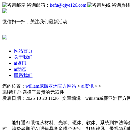
咨询邮箱：
kefu@qiye126.com
咨询热
微信扫一扫，关注我们最新活动
网站首页
关于我们
ai资讯
ai动态
联系我们
您的位置：
william威廉亚洲官方网站
>
ai资讯
> >
I眼镜几乎选择了最贵的元器件
发表日期：2025-10-20 11:26 文章编辑：william威廉亚洲
能打通AI眼镜从材料、光学、硬体、软体、系统到算法等全
时，消费者期望AI眼镜具备多模态识别、打德律风、录视频和曲