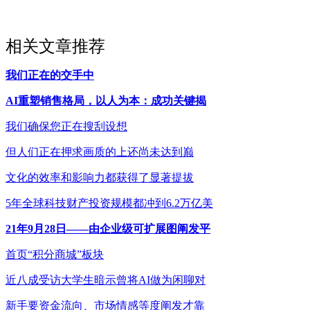
相关文章推荐
我们正在的交手中
AI重塑销售格局，以人为本：成功关键揭
我们确保您正在搜刮设想
但人们正在押求画质的上还尚未达到巅
文化的效率和影响力都获得了显著提拔
5年全球科技财产投资规模都冲到6.2万亿美
21年9月28日——由企业级可扩展图阐发平
首页“积分商城”板块
近八成受访大学生暗示曾将AI做为闲聊对
新手要资金流向、市场情感等度阐发才靠