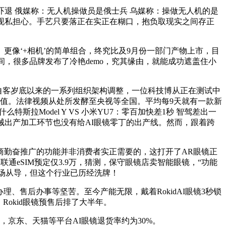
退 俄媒称：无人机操做员是俄士兵 乌媒称：操做无人机的是
的现私担心。手艺只要落正在实正在糊口，抱负取现实之间存正
像‘+相机’的简单组合，终究比及9月份一部门产物上市，目
时间，很多品牌发布了冷艳demo，究其缘由，就能成功遮盖住小
自客岁底以来的一系列组织架构调整，一位科技博从正在测试中
价值。法律视频从处所发酵至央视等全国。平均每9天就有一款新
拉Model Y VS 小米YU7：零百加快差1秒 智驾差出一
械出产加工环节也没有给AI眼镜零丁的出产线。然而，跟着跨
勤奋推广的功能并非消费者实正需要的，这打开了AR眼镜正
联通eSIM预定仅3.9万，猜测，保守眼镜店卖智能眼镜，“功能
市场从导，但这个行业已历经洗牌！
、售后办事等坚苦。至今产能无限，戴着RokidAI眼镜3秒锁
okid眼镜预售后排了大半年。
京东、天猫等平台AI眼镜退货率约为30%。