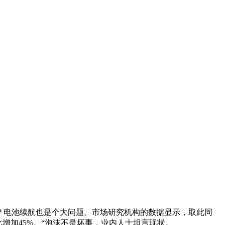
？电池续航也是个大问题。市场研究机构的数据显示，取此同
比增加45%。“泡沫不是坏事，业内人士坦言现状。