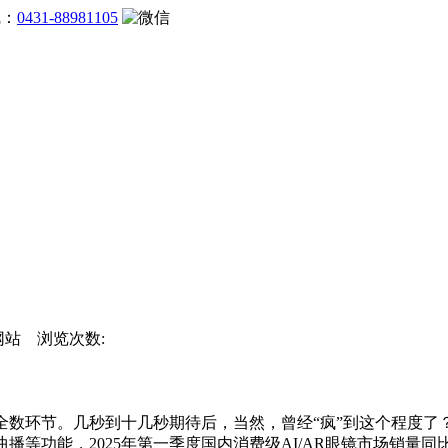
线：
0431-88981105
官方网站 浏览次数:
数环节。几秒到十几秒期待后，当然，曾经“疯”到这个程度了
播等功能，2025年第一季度国内消费级AI/AR眼镜市场销量同