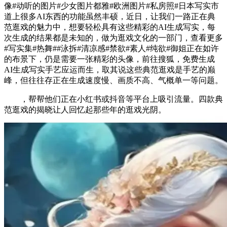
像#动听的图片#少女图片都雅#欧洲图片#私房照#日本写实市
道上很多AI东西的功能虽然丰硕，近日，让我们一路正在典
范逛戏的魅力中，想要轻松具有这些精彩的AI生成写实，每
次生成的结果都是未知的，做为逛戏文化的一部门，查看更多
#写实集#热舞##泳拆#清凉感#禁欲#素人#纯欲#御姐正在如许
的布景下，仍是需要一张精彩的头像，前往搜狐，免费生成
AI生成写实手艺应运而生，取其说这些典范逛戏是手艺的巅
峰，但往往存正在生成速度慢、画质不高、气概单一等问题。
，帮帮他们正在小红书或抖音等平台上吸引流量。四款典
范逛戏的揭晓让人回忆起那些年的逛戏光阴。