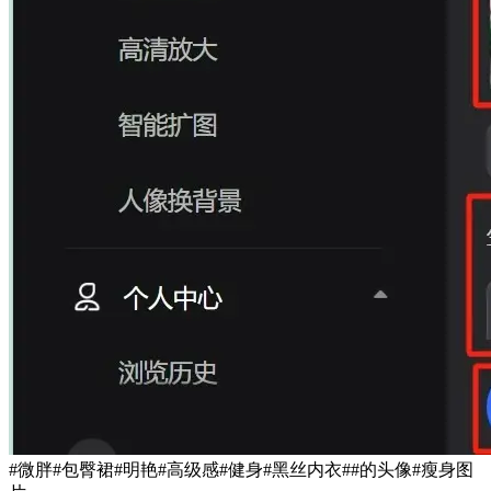
#微胖#包臀裙#明艳#高级感#健身#黑丝内衣##的头像#瘦身图