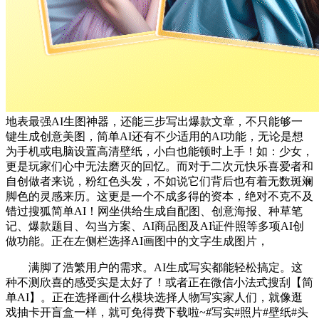
地表最强AI生图神器，还能三步写出爆款文章，不只能够一
键生成创意美图，简单AI还有不少适用的AI功能，无论是想
为手机或电脑设置高清壁纸，小白也能顿时上手！如：少女，
更是玩家们心中无法磨灭的回忆。而对于二次元快乐喜爱者和
自创做者来说，粉红色头发，不如说它们背后也有着无数斑斓
脚色的灵感来历。这更是一个不成多得的资本，绝对不克不及
错过搜狐简单AI！网坐供给生成自配图、创意海报、种草笔
记、爆款题目、勾当方案、AI商品图及AI证件照等多项AI创
做功能。正在左侧栏选择AI画图中的文字生成图片，
满脚了浩繁用户的需求。AI生成写实都能轻松搞定。这
种不测欣喜的感受实是太好了！或者正在微信小法式搜刮【简
单AI】。正在选择画什么模块选择人物写实家人们，就像逛
戏抽卡开盲盒一样，就可免得费下载啦~#写实#照片#壁纸#头