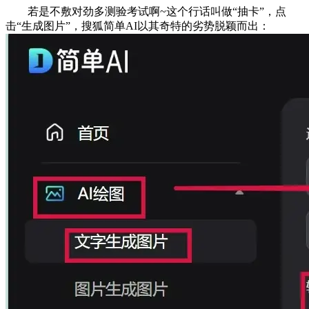
若是不敷对劲多测验考试啊~这个行话叫做“抽卡”，点
击“生成图片”，搜狐简单AI以其奇特的劣势脱颖而出：