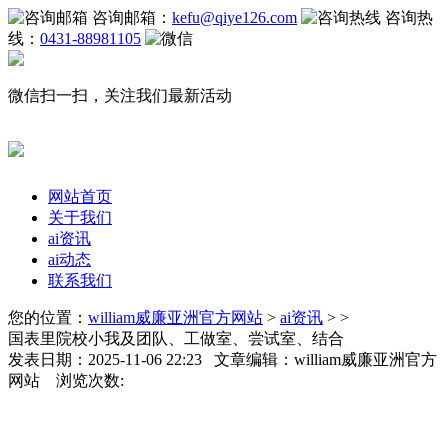
咨询邮箱：
kefu@qiye126.com
咨询热
线：
0431-88981105
微信扫一扫，关注我们最新活动
网站首页
关于我们
ai资讯
ai动态
联系我们
您的位置：
william威廉亚洲官方网站
>
ai资讯
> >
国表里院校小我及团队、工做室、尝试室、结合
发表日期：2025-11-06 22:23 文章编辑：william威廉亚洲官方
网站 浏览次数: