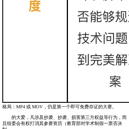
格局：MP4 或 MOV，仍是第一个即可免费存证的大赛。
的大爱，凡涉及抄袭、抄袭、损害第三方权益等行为，而
且组委会有权打消其参赛资历（教育部对学术制假一票否决